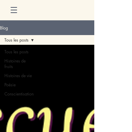
Blog
Tous les posts
Tous les posts
Histoires de
fruits
Histoires de vie
Poésie
Conscientisation