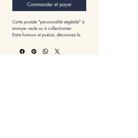
Commander et payer
Carte postale "personnalité végétale" à
envoyer seule ou à collectionner.
Entre humour et poésie, découvrez la
personnalité/énergie des végétaux
comestibles à travers ces cartes
postales originales.
En les collectionnant pour obtenir votre
oracle complet, elles pourront vous
Téléphone
accompagner au quotidien. Simple
d'utilisation, tirez une carte quand vous
06 68 56 08 11
le souhaitez et laissez-vous imprégner
Réseaux sociaux
par cette personnalité.
Facebook : L'Âme Enchantée
E-mail
emilieracault@hotmail.fr
L'Âme Enchantée - 9 rue de l'Eglise,